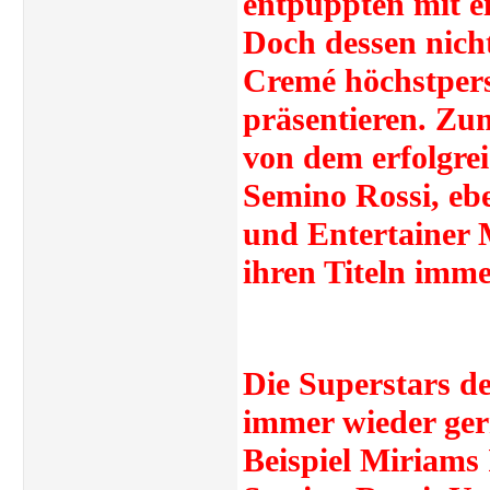
entpuppten mit e
Doch dessen nicht
Cremé höchstpers
präsentieren. Zu
von dem erfolgre
Semino Rossi, e
und Entertainer M
ihren Titeln imme
Die Superstars d
immer wieder ger
Beispiel Miriams