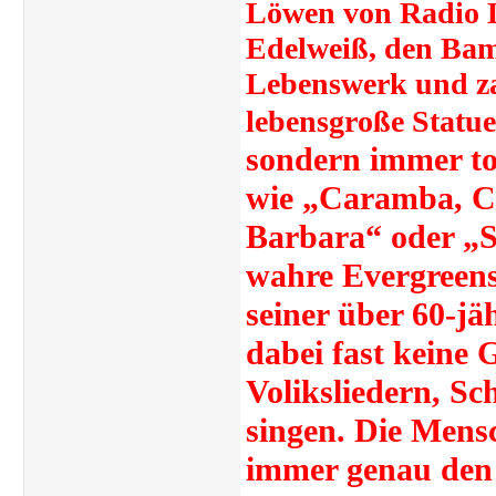
Löwen von Radio L
Edelweiß, den Bamb
Lebenswerk und zah
lebensgroße Statue
sondern immer to
wie „Caramba, C
Barbara“ oder „S
wahre Evergreen
seiner über 60-jäh
dabei fast keine 
Voliksliedern, Sc
singen. Die Mensc
immer genau den