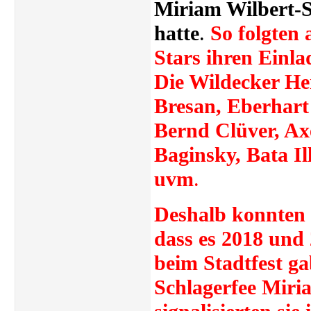
Miriam Wilbert-
hatte
.
So folgten 
Stars ihren Einl
Die Wildecker He
Bresan, Eberhart 
Bernd Clüver, Axe
Baginsky, Bata Il
uvm
.
Deshalb konnten
dass es 2018 und
beim Stadtfest ga
Schlagerfee Miri